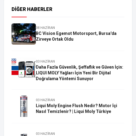
DIĞER HABERLER
08 HAZİRAN
BC Vision Egemot Motorsport, Bursa'da
Zirveye Ortak Oldu
03 HAZİRAN
Daha Fazla Güvenlik, Şeffaflık ve Güven İçin:
LIQUI MOLY Yağları İçin Yeni Bir Dijital
Doğrulama Yöntemi Sunuyor
03 HAZİRAN
Liqui Moly Engine Flush Nedir? Motor İçi
Nasıl Temizlenir? | Liqui Moly Türkiye
03 HAZİRAN