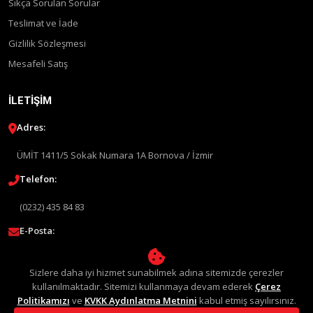
Sıkça Sorulan Sorular
Teslimat ve İade
Gizlilik Sözleşmesi
Mesafeli Satış
İLETIŞIM
Adres:
ÜMİT 1411/5 Sokak Numara 1A Bornova / İzmir
Telefon:
(0232) 435 84 83
E-Posta:
info@liquimolyturkey.com
Sizlere daha iyi hizmet sunabilmek adına sitemizde çerezler
kullanılmaktadır. Sitemizi kullanmaya devam ederek
Çerez
Politikamızı
ve
KVKK Aydınlatma Metnini
kabul etmiş sayılırsınız.