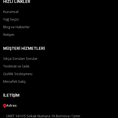
HIZLI LINKLER
Kurumsal
Yağ Seçici
Blog ve Haberler
İletişim
MÜŞTERI HIZMETLERI
Sıkça Sorulan Sorular
Teslimat ve İade
Gizlilik Sözleşmesi
Mesafeli Satış
İLETIŞIM
Adres:
ÜMİT 1411/5 Sokak Numara 1A Bornova / İzmir