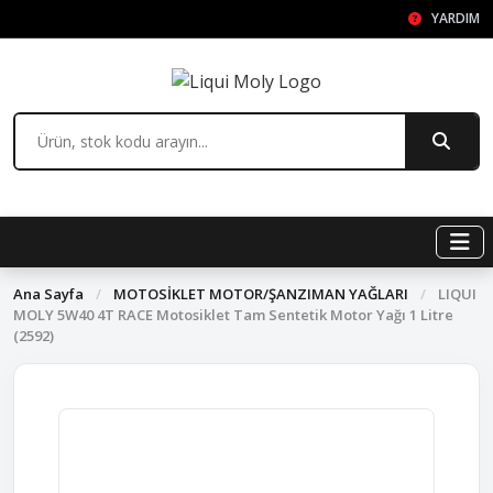
YARDIM
Ana Sayfa
/
MOTOSİKLET MOTOR/ŞANZIMAN YAĞLARI
/
LIQUI
MOLY 5W40 4T RACE Motosiklet Tam Sentetik Motor Yağı 1 Litre
(2592)