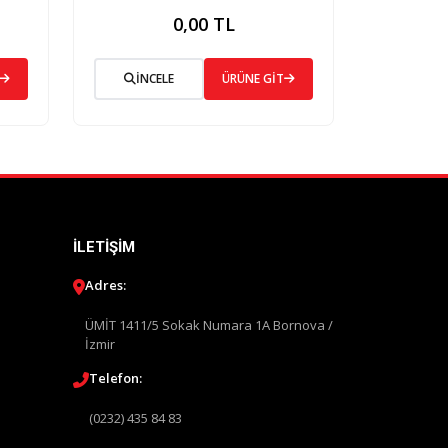
0,00 TL
İNCELE
ÜRÜNE GİT
İLETIŞIM
Adres:
ÜMİT 1411/5 Sokak Numara 1A Bornova /
İzmir
Telefon:
(0232) 435 84 83