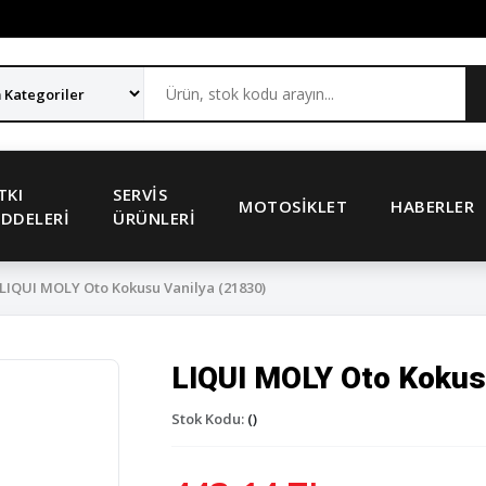
TKI
SERVIS
MOTOSIKLET
HABERLER
DDELERI
ÜRÜNLERI
LIQUI MOLY Oto Kokusu Vanilya (21830)
LIQUI MOLY Oto Kokus
Stok Kodu:
()