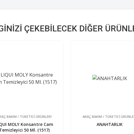
LGINIZI ÇEKEBILECEK DIĞER ÜRÜNL
RAÇ BAKIM / TÜKETİCİ ÜRÜNLERİ
ARAÇ BAKIM / TÜKETİCİ ÜRÜNLE
IQUI MOLY Konsantre Cam
ANAHTARLIK
Temizleyici 50 Ml. (1517)