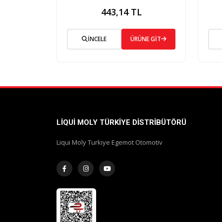
443,14 TL
İNCELE
ÜRÜNE GİT
LIQUI MOLY TÜRKIYE DISTRIBÜTÖRÜ
Liqui Moly Turkiye Egemot Otomotiv