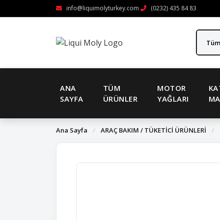
info@liquimolyturkey.com
(0232) 435 84 83
ANA
TÜM
MOTOR
KA
SAYFA
ÜRÜNLER
YAĞLARI
MA
Ana Sayfa
/
ARAÇ BAKIM / TÜKETİCİ ÜRÜNLERİ
/