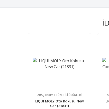
İ
ARAÇ BAKIM / TÜKETİCİ ÜRÜNLERİ
A
LIQUI MOLY Oto Kokusu New
L
Car (21831)