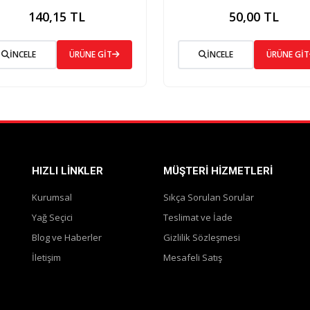
140,15 TL
50,00 TL
İNCELE
ÜRÜNE GİT
İNCELE
ÜRÜNE GİT
HIZLI LINKLER
MÜŞTERI HIZMETLERI
Kurumsal
Sıkça Sorulan Sorular
Yağ Seçici
Teslimat ve İade
Blog ve Haberler
Gizlilik Sözleşmesi
İletişim
Mesafeli Satış