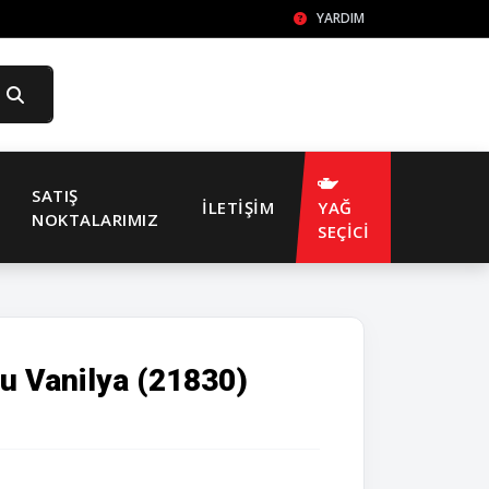
YARDIM
SATIŞ
İLETIŞIM
YAĞ
NOKTALARIMIZ
SEÇİCİ
u Vanilya (21830)