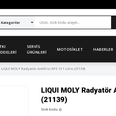
TKI
SERVIS
MOTOSIKLET
HABERLER
DDELERI
ÜRÜNLERI
LIQUI MOLY Radyatör Antifrizi KFS 13 1 Litre (21139)
LIQUI MOLY Radyatör An
(21139)
Stok Kodu:
()