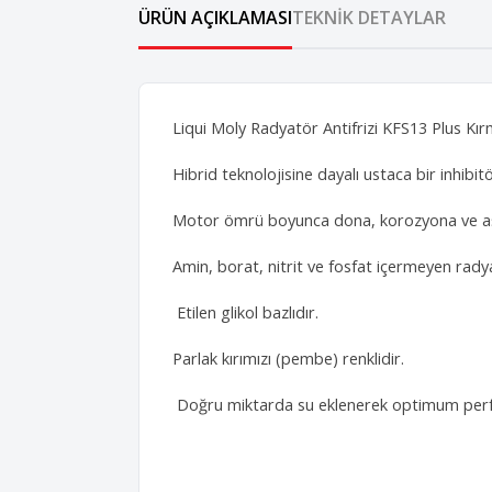
ÜRÜN AÇIKLAMASI
TEKNIK DETAYLAR
Liqui Moly Radyatör Antifrizi KFS13 Plus Kırm
Hibrid teknolojisine dayalı ustaca bir inhibi
Motor ömrü boyunca dona, korozyona ve aşı
Amin, borat, nitrit ve fosfat içermeyen radyat
Etilen glikol bazlıdır.
Parlak kırımızı (pembe) renklidir.
Doğru miktarda su eklenerek optimum perf