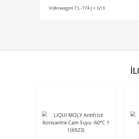
Volkswagen TL-774 J = G13
İ