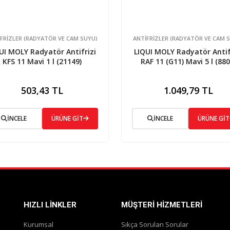
FRIZLER (RADYATÖR VE CAM SUYU)
ANTIFRIZLER (RADYATÖR VE CAM 
UI MOLY Radyatör Antifrizi
LIQUI MOLY Radyatör Antif
KFS 11 Mavi 1 l (21149)
RAF 11 (G11) Mavi 5 l (880
503,43 TL
1.049,79 TL
İNCELE
ÜRÜNE GİT
İNCELE
ÜRÜNE GİT
HIZLI LINKLER
MÜŞTERI HIZMETLERI
Kurumsal
Sıkça Sorulan Sorular