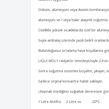
Döküm, alüminyum veya ikisinin kombinasyon
alüminyum ve / veya bakır alaşımlı soğutma si
Özellikle yüksek sıcaklıklarda özel bir alümi
Suyla ambalaj üzerinde yazılı belirli oranlarda 
Bulunduğunuz ortalama hava koşullarına göre
LIQUI MOLY radyatör temizleyicisiyle (Ürün 
Sonra soğutma sistemini boşaltın, yıkayın, si
Sadece orijinal konsantre halde saklayın.
Ulaşmak istediğiniz soğukluk derecesine gör
1 Litre Antifriz 2 Litre su -20°C