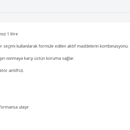
ızı 1 litre
tör seçimi kullanılarak formüle edilen aktif maddelerin kombinasyonu.
rı ısınmaya karşı üstün koruma sağlar.
ör antifrizi.
ormansa ulaşır.