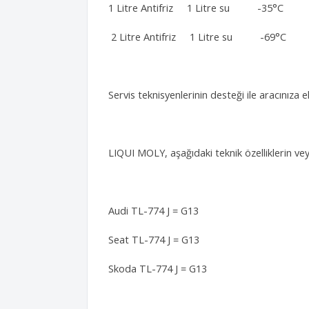
1 Litre Antifriz 1 Litre su -35°C
2 Litre Antifriz 1 Litre su -69°C
Servis teknisyenlerinin desteği ile aracınıza ek
LIQUI MOLY, aşağıdaki teknik özelliklerin ve
Audi TL-774 J = G13
Seat TL-774 J = G13
Skoda TL-774 J = G13