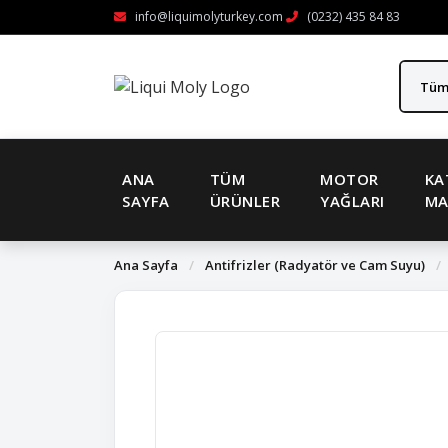
info@liquimolyturkey.com
(0232) 435 84 83
ANA
TÜM
MOTOR
KA
SAYFA
ÜRÜNLER
YAĞLARI
MA
Ana Sayfa
/
Antifrizler (Radyatör ve Cam Suyu)
/