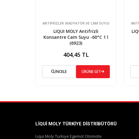
ANTIFRIZLER (RADYATÖR VE CAM SUYU)
ANTI
LIQUI MOLY Antifrizli
LIQ
Konsantre Cam Suyu -60°C 1 l
(6923)
404,45 TL
İNCELE
ÜRÜNE GİT
LIQUI MOLY TÜRKIYE DISTRIBÜTÖRÜ
Liqui Moly Turkiye Egemot Otomotiv