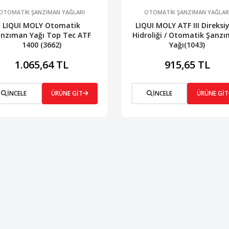
OTOMATİK ŞANZIMAN YAĞLARI
OTOMATİK ŞANZIMAN YAĞLAR
LIQUI MOLY Otomatik
LIQUI MOLY ATF III Direksi
anzıman Yağı Top Tec ATF
Hidroliği / Otomatik Şanz
1400 (3662)
Yağı(1043)
1.065,64 TL
915,65 TL
İNCELE
ÜRÜNE GİT
İNCELE
ÜRÜNE GİT