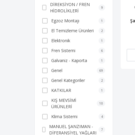
DİREKSİYON / FREN
9
HİDROLİKLERİ
Egzoz Montajı
Ş
1
El Temizleme Ürünleri
2
Elektronik
1
Fren Sistemi
6
Galvaniz - Kaporta
1
Genel
69
Genel Kategoriler
2
KATKILAR
1
KIŞ MEVSİMİ
10
ÜRÜNLERİ
Klima Sistemi
4
MANUEL ŞANZIMAN -
7
DİFERANSİYEL YAĞLARI