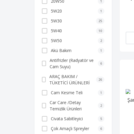
20W50
1
5W20
1
5W30
25
5W40
10
5W50
2
Akü Bakım
1
Antifrizler (Radyatör ve
6
Cam Suyu)
ARAÇ BAKIM /
26
TÜKETİCİ ÜRÜNLERİ
Cam Kesme Teli
1
Car Care /Detay
2
Temizlik Ürünleri
Civata Sabitleyici
5
Çok Amaçlı Spreyler
6