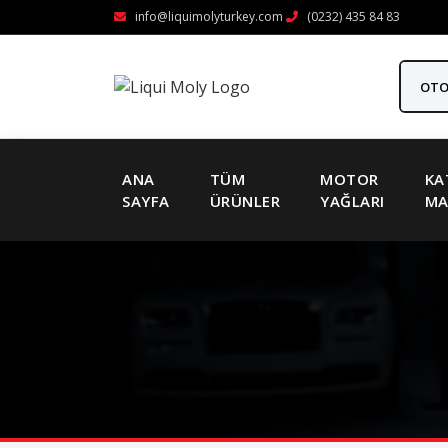
info@liquimolyturkey.com
(0232) 435 84 83
ANA
TÜM
MOTOR
KA
SAYFA
ÜRÜNLER
YAĞLARI
MA