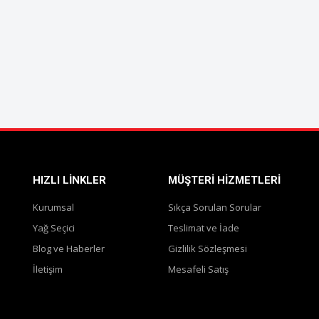
HIZLI LINKLER
MÜŞTERI HIZMETLERI
Kurumsal
Sıkça Sorulan Sorular
Yağ Seçici
Teslimat ve İade
Blog ve Haberler
Gizlilik Sözleşmesi
İletişim
Mesafeli Satış