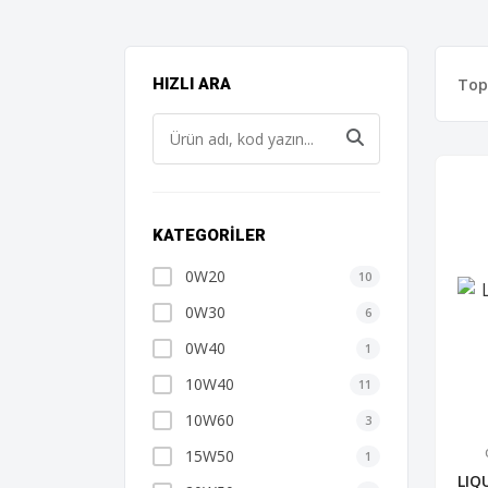
To
HIZLI ARA
KATEGORILER
0W20
10
0W30
6
0W40
1
10W40
11
10W60
3
15W50
1
LIQ