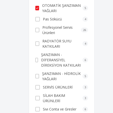
OTOMATİK ŞANZIMAN
5
YAĞLARI
Pas Sökücü
4
Profesyonel Servis
26
Ürünleri
RADYATÖR SUYU
4
KATKILARI
ŞANZIMAN -
DİFERANSİYEL
6
DİREKSİYON KATKILARI
ŞANZIMAN - HİDROLİK
5
YAĞLARI
SERVİS ÜRÜNLERİ
3
SİLAH BAKIM
3
ÜRÜNLERİ
Sıvı Conta ve Gresler
6