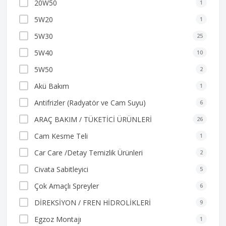
20W50
1
5W20
1
5W30
25
5W40
10
5W50
2
Akü Bakım
1
Antifrizler (Radyatör ve Cam Suyu)
6
ARAÇ BAKIM / TÜKETİCİ ÜRÜNLERİ
26
Cam Kesme Teli
1
Car Care /Detay Temizlik Ürünleri
2
Civata Sabitleyici
5
Çok Amaçlı Spreyler
6
DİREKSİYON / FREN HİDROLİKLERİ
9
Egzoz Montajı
1