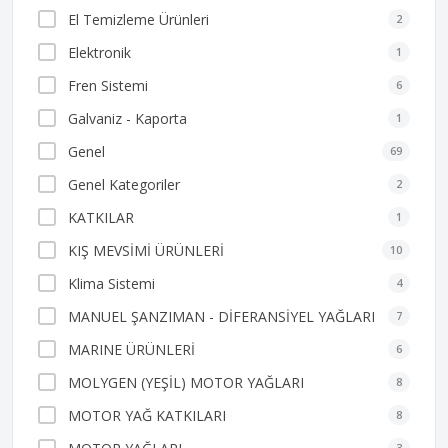
El Temizleme Ürünleri
2
Elektronik
1
Fren Sistemi
6
Galvaniz - Kaporta
1
Genel
69
Genel Kategoriler
2
KATKILAR
1
KIŞ MEVSİMİ ÜRÜNLERİ
10
Klima Sistemi
4
MANUEL ŞANZIMAN - DİFERANSİYEL YAĞLARI
7
MARINE ÜRÜNLERİ
6
MOLYGEN (YEŞİL) MOTOR YAĞLARI
8
MOTOR YAĞ KATKILARI
8
3