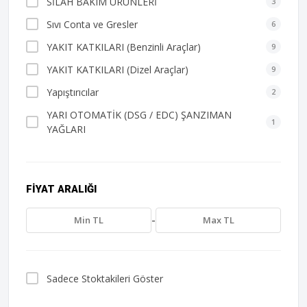
SİLAH BAKIM ÜRÜNLERİ
3
Sıvı Conta ve Gresler
6
YAKIT KATKILARI (Benzinli Araçlar)
9
YAKIT KATKILARI (Dizel Araçlar)
9
Yapıştırıcılar
2
YARI OTOMATİK (DSG / EDC) ŞANZIMAN
1
YAĞLARI
FIYAT ARALIĞI
-
Sadece Stoktakileri Göster