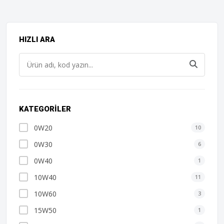
HIZLI ARA
KATEGORILER
0W20
10
0W30
6
0W40
1
10W40
11
10W60
3
15W50
1