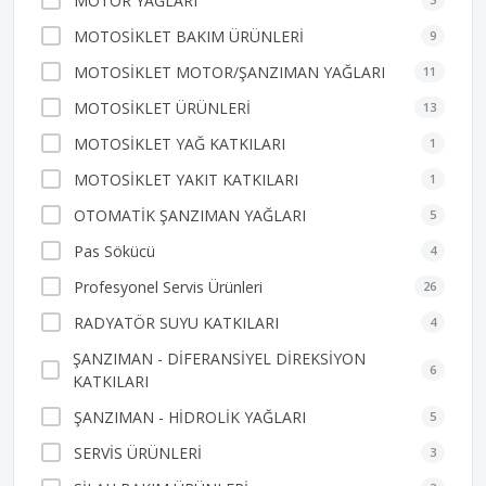
MOTOR YAĞLARI
MOTOSİKLET BAKIM ÜRÜNLERİ
9
MOTOSİKLET MOTOR/ŞANZIMAN YAĞLARI
11
MOTOSİKLET ÜRÜNLERİ
13
MOTOSİKLET YAĞ KATKILARI
1
MOTOSİKLET YAKIT KATKILARI
1
OTOMATİK ŞANZIMAN YAĞLARI
5
Pas Sökücü
4
Profesyonel Servis Ürünleri
26
RADYATÖR SUYU KATKILARI
4
ŞANZIMAN - DİFERANSİYEL DİREKSİYON
6
KATKILARI
ŞANZIMAN - HİDROLİK YAĞLARI
5
SERVİS ÜRÜNLERİ
3