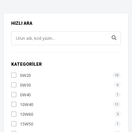
HIZLI ARA
KATEGORILER
0W20
10
0W30
6
0W40
1
10W40
11
10W60
3
15W50
1