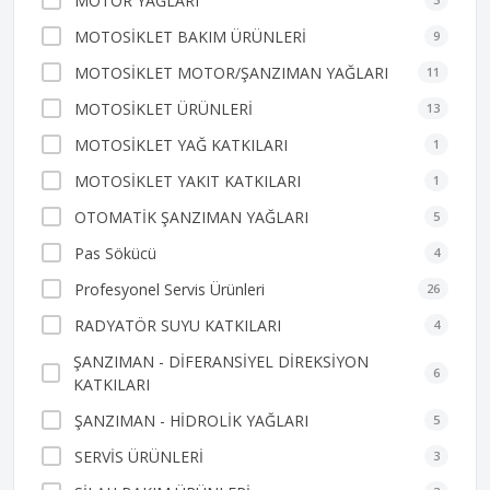
MOTOR YAĞLARI
MOTOSİKLET BAKIM ÜRÜNLERİ
9
MOTOSİKLET MOTOR/ŞANZIMAN YAĞLARI
11
MOTOSİKLET ÜRÜNLERİ
13
MOTOSİKLET YAĞ KATKILARI
1
MOTOSİKLET YAKIT KATKILARI
1
OTOMATİK ŞANZIMAN YAĞLARI
5
Pas Sökücü
4
Profesyonel Servis Ürünleri
26
RADYATÖR SUYU KATKILARI
4
ŞANZIMAN - DİFERANSİYEL DİREKSİYON
6
KATKILARI
ŞANZIMAN - HİDROLİK YAĞLARI
5
SERVİS ÜRÜNLERİ
3