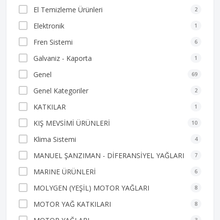
El Temizleme Ürünleri
2
Elektronik
1
Fren Sistemi
6
Galvaniz - Kaporta
1
Genel
69
Genel Kategoriler
2
KATKILAR
1
KIŞ MEVSİMİ ÜRÜNLERİ
10
Klima Sistemi
4
MANUEL ŞANZIMAN - DİFERANSİYEL YAĞLARI
7
MARINE ÜRÜNLERİ
6
MOLYGEN (YEŞİL) MOTOR YAĞLARI
8
MOTOR YAĞ KATKILARI
8
3