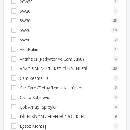
20W50
1
5W20
1
5W30
25
5W40
10
5W50
2
Akü Bakım
1
Antifrizler (Radyatör ve Cam Suyu)
6
ARAÇ BAKIM / TÜKETİCİ ÜRÜNLERİ
26
Cam Kesme Teli
1
Car Care /Detay Temizlik Ürünleri
2
Civata Sabitleyici
5
Çok Amaçlı Spreyler
6
DİREKSİYON / FREN HİDROLİKLERİ
9
Egzoz Montajı
1