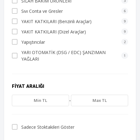
SİLAH BAKIM ÜRÜNLERİ
3
Sıvı Conta ve Gresler
6
YAKIT KATKILARI (Benzinli Araçlar)
9
YAKIT KATKILARI (Dizel Araçlar)
9
Yapıştırıcılar
2
YARI OTOMATİK (DSG / EDC) ŞANZIMAN
1
YAĞLARI
FIYAT ARALIĞI
-
Sadece Stoktakileri Göster