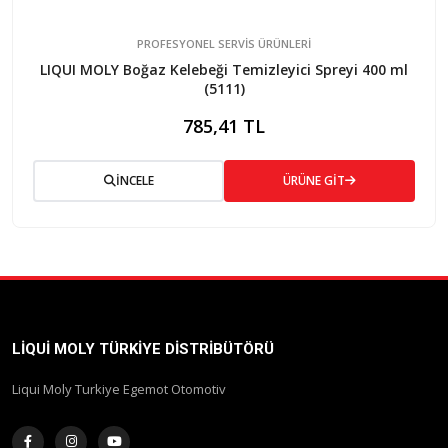
PROFESYONEL SERVIS ÜRÜNLERI
LIQUI MOLY Boğaz Kelebeği Temizleyici Spreyi 400 ml
(5111)
785,41 TL
İNCELE
ÜRÜNE GİT
LIQUI MOLY TÜRKIYE DISTRIBÜTÖRÜ
Liqui Moly Turkiye Egemot Otomotiv