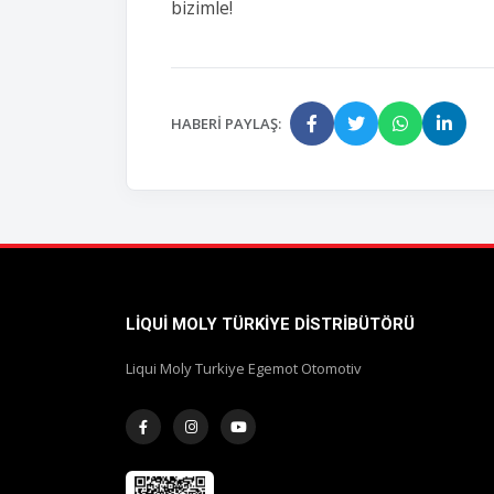
bizimle!
HABERI PAYLAŞ:
LIQUI MOLY TÜRKIYE DISTRIBÜTÖRÜ
Liqui Moly Turkiye Egemot Otomotiv