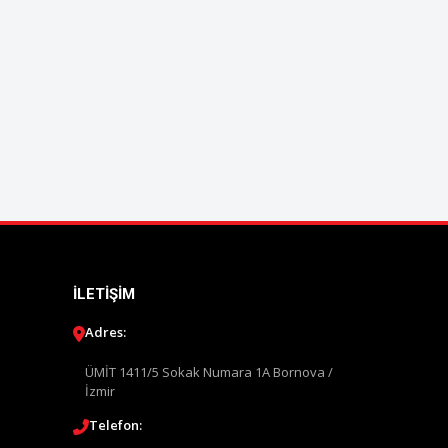
İLETIŞIM
Adres:
ÜMİT 1411/5 Sokak Numara 1A Bornova /
İzmir
Telefon: