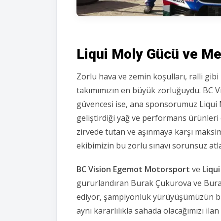
Liqui Moly Gücü ve M
Zorlu hava ve zemin koşulları,
ralli gib
takımımızın en büyük zorluğuydu.
BC Vi
güvencesi ise,
ana sponsorumuz Liqui M
geliştirdiği yağ ve performans ürünleri 
zirvede tutan ve aşınmaya karşı maksi
ekibimizin bu zorlu sınavı sorunsuz atl
BC Vision Egemot Motorsport
ve
Liqu
gururlandıran Burak Çukurova ve Burak
ediyor,
şampiyonluk yürüyüşümüzün bir 
aynı kararlılıkla sahada olacağımızı ilan