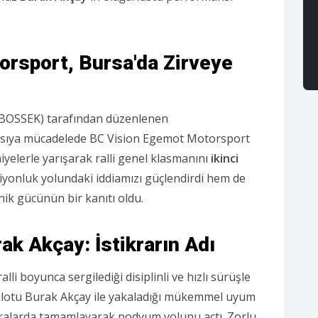
rsport, Bursa'da Zirveye
(BOSSEK) tarafından düzenlenen
ıyasıya mücadelede BC Vision Egemot Motorsport
yelerle yarışarak ralli genel klasmanını
ikinci
onluk yolundaki iddiamızı güçlendirdi hem de
nik gücünün bir kanıtı oldu.
k Akçay: İstikrarın Adı
alli boyunca sergilediği disiplinli ve hızlı sürüşle
lotu Burak Akçay ile yakaladığı mükemmel uyum
sıralarda tamamlayarak podyum yolunu açtı.
Zorlu