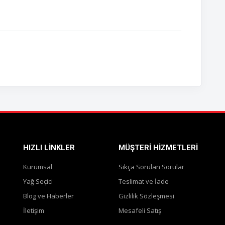
HIZLI LINKLER
MÜŞTERI HIZMETLERI
Kurumsal
Sıkça Sorulan Sorular
Yağ Seçici
Teslimat ve İade
Blog ve Haberler
Gizlilik Sözleşmesi
İletişim
Mesafeli Satış