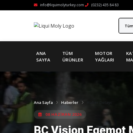
info@liquimolyturkey.com
(0232) 435 84 83
ANA
TÜM
MOTOR
KA
SAYFA
ÜRÜNLER
YAĞLARI
MA
Ana Sayfa
Haberler
Haber Detayı
08 HAZİRAN 2026
BC Vision Egemot M