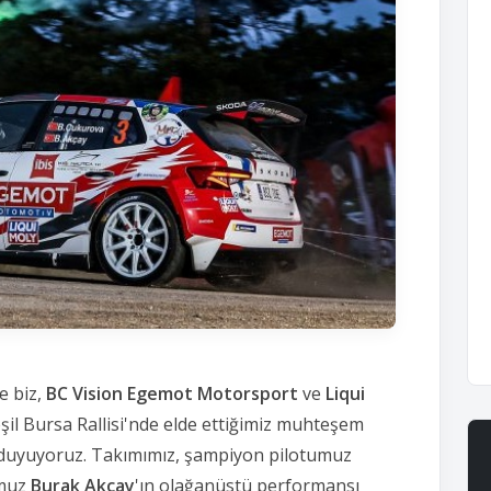
e biz,
BC Vision Egemot Motorsport
ve
Liqui
eşil Bursa Rallisi'nde elde ettiğimiz muhteşem
duyuyoruz.
Takımımız,
şampiyon pilotumuz
umuz
Burak Akçay
'ın olağanüstü performansı