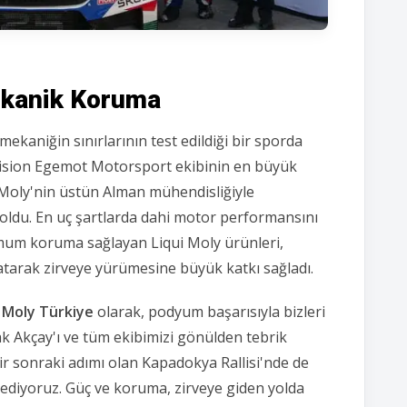
ekanik Koruma
i mekaniğin sınırlarının test edildiği bir sporda
sion Egemot Motorsport ekibinin en büyük
oly'nin üstün Alman mühendisliğiyle
oldu.
En uç şartlarda dahi motor performansını
mum koruma sağlayan Liqui Moly ürünleri,
atarak zirveye yürümesine büyük katkı sağladı.
i Moly Türkiye
olarak,
podyum başarısıyla bizleri
 Akçay'ı ve tüm ekibimizi gönülden tebrik
sonraki adımı olan Kapadokya Rallisi'nde de
 ediyoruz.
Güç ve koruma,
zirveye giden yolda