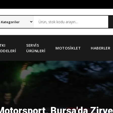
TKI
SERVIS
MOTOSIKLET
HABERLER
DDELERI
ÜRÜNLERI
otorsport, Bursa'da Zirv