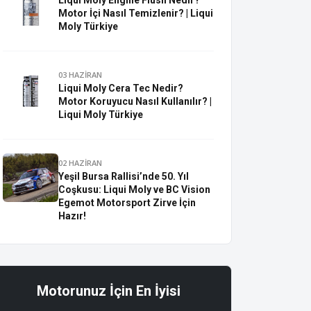
Liqui Moly Engine Flush Nedir?
Motor İçi Nasıl Temizlenir? | Liqui
Moly Türkiye
03 HAZİRAN
Liqui Moly Cera Tec Nedir?
Motor Koruyucu Nasıl Kullanılır? |
Liqui Moly Türkiye
02 HAZİRAN
Yeşil Bursa Rallisi’nde 50. Yıl
Coşkusu: Liqui Moly ve BC Vision
Egemot Motorsport Zirve İçin
Hazır!
Motorunuz İçin En İyisi