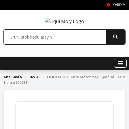
YARDIM
Ana Sayfa
/
0W20
/
LIQUI MOLY 0W20 Motor Yağı Special Tec V
1 Litre (20631)