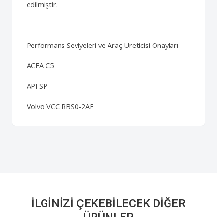
edilmiştir.
Performans Seviyeleri ve Araç Üreticisi Onayları
ACEA C5
API SP
Volvo VCC RBS0-2AE
İLGINIZI ÇEKEBILECEK DIĞER
ÜRÜNLER