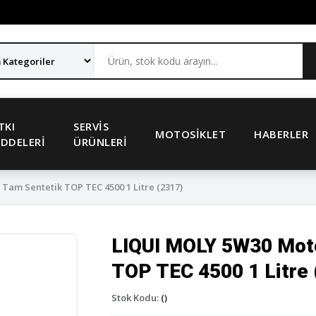
TKI
SERVIS
MOTOSIKLET
HABERLER
DDELERI
ÜRÜNLERI
am Sentetik TOP TEC 4500 1 Litre (2317)
LIQUI MOLY 5W30 Moto
TOP TEC 4500 1 Litre 
Stok Kodu:
()