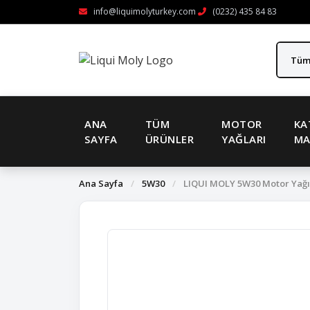
info@liquimolyturkey.com
(0232) 435 84 83
ANA
TÜM
MOTOR
KA
SAYFA
ÜRÜNLER
YAĞLARI
MA
Ana Sayfa
/
5W30
/
LIQUI MOLY 5W30 Motor Yağı T