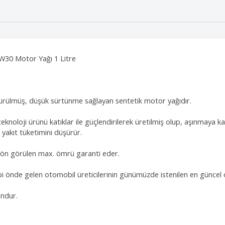
W30 Motor Yağı 1 Litre
şürülmüş, düşük sürtünme sağlayan sentetik motor yağıdır.
i teknoloji ürünü katıklar ile güçlendirilerek üretilmiş olup, aşınma
e yakıt tüketimini düşürür.
in ön görülen max. ömrü garanti eder.
i önde gelen otomobil üreticilerinin günümüzde istenilen en güncel o
undur.