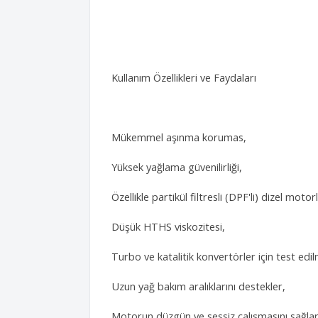
Kullanım Özellikleri ve Faydaları
Mükemmel aşınma korumas,
Yüksek yağlama güvenilirliği,
Özellikle partikül filtresli (DPF'li) dizel mot
Düşük HTHS viskozitesi,
Turbo ve katalitik konvertörler için test edilm
Uzun yağ bakım aralıklarını destekler,
Motorun düzgün ve sessiz çalışmasını sağlar