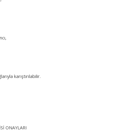
ncı,
ıyla karıştırılabilir.
İSİ ONAYLARI