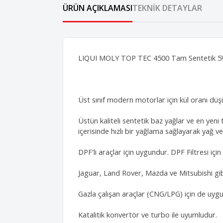
ÜRÜN AÇIKLAMASI
TEKNIK DETAYLAR
LIQUI MOLY TOP TEC 4500 Tam Sentetik 5
Üst sınıf modern motorlar için kül oranı dü
Üstün kaliteli sentetik baz yağlar ve en yen
içerisinde hızlı bir yağlama sağlayarak yağ v
DPF'li araçlar için uygundur. DPF Filtresi iç
Jaguar, Land Rover, Mazda ve Mitsubishi gib
Gazla çalışan araçlar (CNG/LPG) için de uyg
Katalitik konvertör ve turbo ile uyumludur.