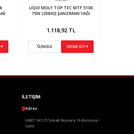
ik
LIQUI MOLY TOP TEC MTF 5100
SAE
75W (20842) ŞANZIMAN YAĞI
1.118,92 TL
İNCELE
ÜRÜNE GİT
İLETIŞIM
Adres:
ÜMİT 1411/5 Sokak Numara 1A Bornova /
İzmir