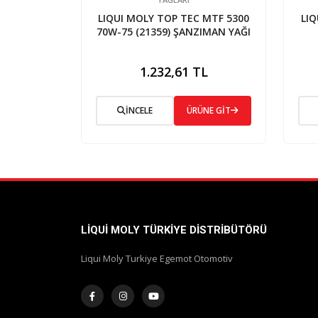
LIQUI MOLY TOP TEC MTF 5300
LIQ
70W-75 (21359) ŞANZIMAN YAĞI
1.232,61 TL
İNCELE
ÜRÜNE GİT
LIQUI MOLY TÜRKIYE DISTRIBÜTÖRÜ
Liqui Moly Turkiye Egemot Otomotiv