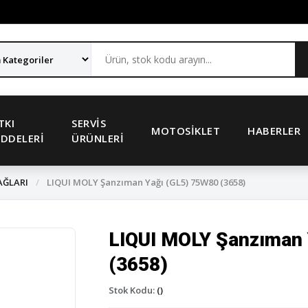
TKI
SERVIS
MOTOSIKLET
HABERLER
DDELERI
ÜRÜNLERI
AĞLARI
/
LIQUI MOLY Şanzıman Yağı (GL5) 75W80 (3658)
LIQUI MOLY Şanzıman 
(3658)
Stok Kodu:
()