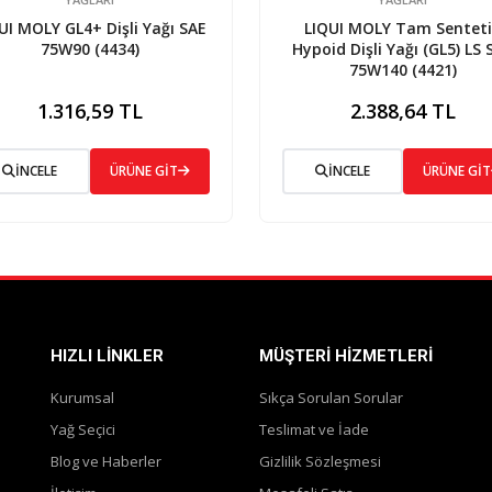
UI MOLY GL4+ Dişli Yağı SAE
LIQUI MOLY Tam Sentet
75W90 (4434)
Hypoid Dişli Yağı (GL5) LS 
75W140 (4421)
1.316,59 TL
2.388,64 TL
İNCELE
ÜRÜNE GİT
İNCELE
ÜRÜNE GİT
HIZLI LINKLER
MÜŞTERI HIZMETLERI
Kurumsal
Sıkça Sorulan Sorular
Yağ Seçici
Teslimat ve İade
Blog ve Haberler
Gizlilik Sözleşmesi