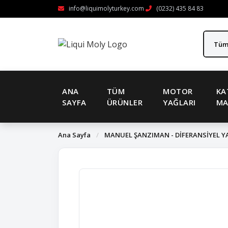
info@liquimolyturkey.com
(0232) 435 84 83
ANA
TÜM
MOTOR
KA
SAYFA
ÜRÜNLER
YAĞLARI
MA
Ana Sayfa
/
MANUEL ŞANZIMAN - DİFERANSİYEL Y