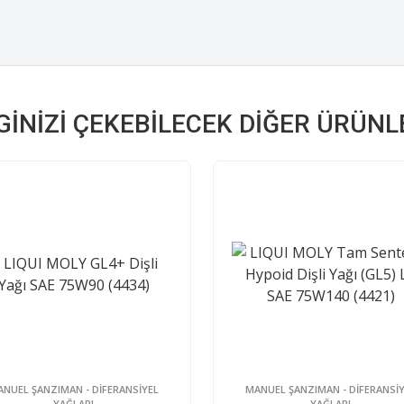
LGINIZI ÇEKEBILECEK DIĞER ÜRÜNL
NUEL ŞANZIMAN - DİFERANSİYEL
MANUEL ŞANZIMAN - DİFERANSİ
YAĞLARI
YAĞLARI