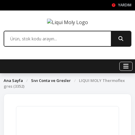
YARDIM
Ana Sayfa
/
Sıvı Conta ve Gresler
/
LIQUI MOLY Thermoflex
gres (3352)