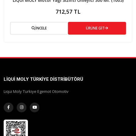
LIQUI MOLY Motor Yağı Sızıntı Önleyici 300 Ml. (1005)
712,57 TL
İNCELE
ÜRÜNE GİT
LIQUI MOLY TÜRKIYE DISTRIBÜTÖRÜ
Liqui Moly Turkiye Egemot Otomotiv