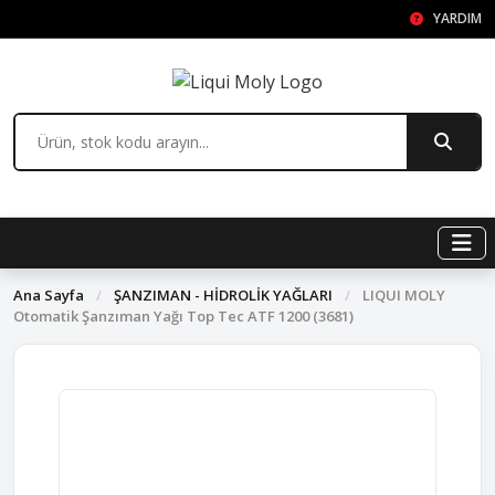
YARDIM
Ana Sayfa
/
ŞANZIMAN - HİDROLİK YAĞLARI
/
LIQUI MOLY
Otomatik Şanzıman Yağı Top Tec ATF 1200 (3681)