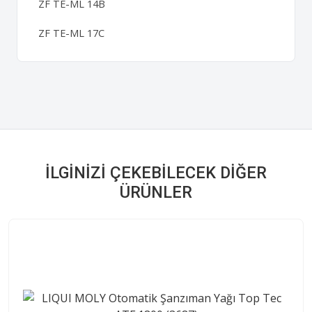
ZF TE-ML 14B
ZF TE-ML 17C
İLGINIZI ÇEKEBILECEK DIĞER
ÜRÜNLER