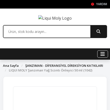
YARDIM
Ana Sayfa
/
ŞANZIMAN - DİFERANSİYEL DİREKSİYON KATKILARI
/
LIQUI MOLY Şanzıman Yağ Sızıntı Önleyici 50 ml (1042)