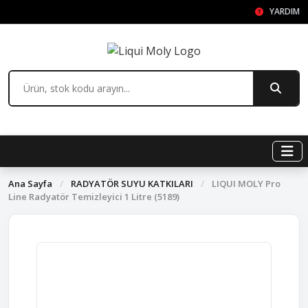
YARDIM
Ana Sayfa
/
RADYATÖR SUYU KATKILARI
/
LIQUI MOLY Pro
Line Radyatör Temizleyici 1 Litre (5189)