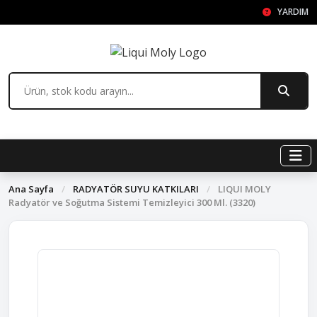
YARDIM
Ana Sayfa
/
RADYATÖR SUYU KATKILARI
/
LIQUI MOLY
Radyatör ve Soğutma Sistemi Temizleyici 300 Ml. (3320)