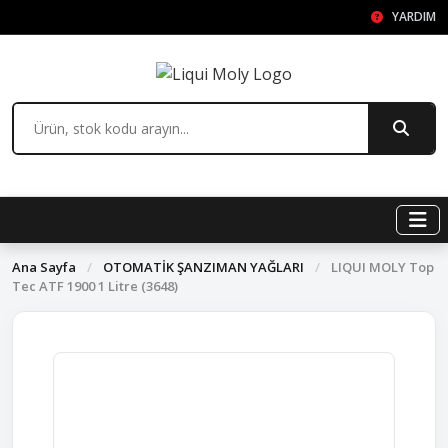
YARDIM
Ana Sayfa
/
OTOMATİK ŞANZIMAN YAĞLARI
/
LIQUI MOLY Top
Tec ATF 1900 1 Litre (3648)